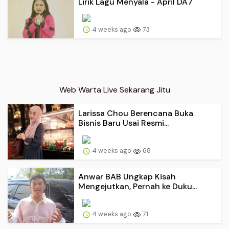
Lirik Lagu Menyala - April DA7
4 weeks ago
73
Web Warta Live Sekarang Jitu
Larissa Chou Berencana Buka
Bisnis Baru Usai Resmi...
4 weeks ago
68
Anwar BAB Ungkap Kisah
Mengejutkan, Pernah ke Duku...
4 weeks ago
71