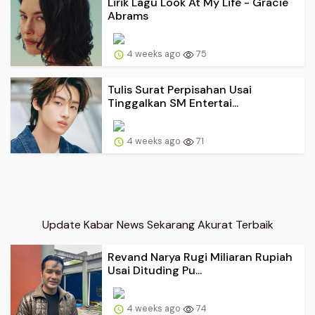
Lirik Lagu Look At My Life - Gracie
Abrams
4 weeks ago
75
Tulis Surat Perpisahan Usai
Tinggalkan SM Entertai...
4 weeks ago
71
Update Kabar News Sekarang Akurat Terbaik
Revand Narya Rugi Miliaran Rupiah
Usai Dituding Pu...
4 weeks ago
74