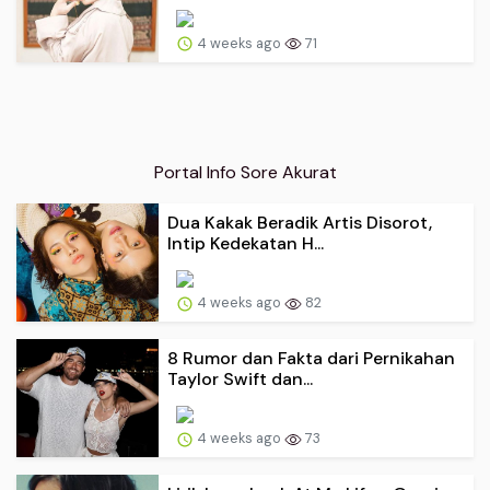
4 weeks ago
71
Portal Info Sore Akurat
Dua Kakak Beradik Artis Disorot,
Intip Kedekatan H...
4 weeks ago
82
8 Rumor dan Fakta dari Pernikahan
Taylor Swift dan...
4 weeks ago
73