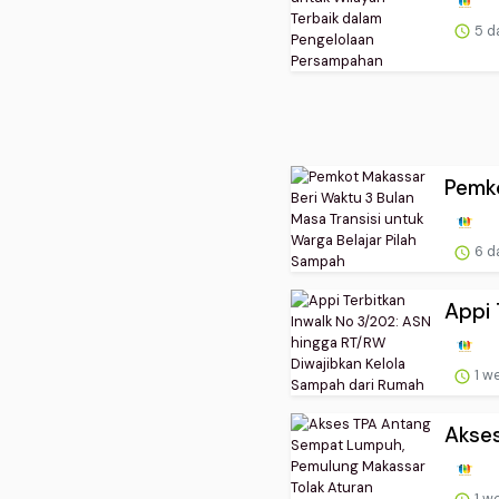
5 d
Pemko
6 d
Appi 
1 w
Akses
1 w