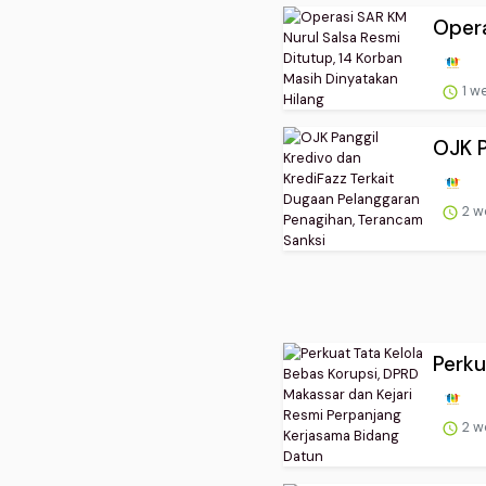
Opera
1 w
OJK P
2 w
Perku
2 w