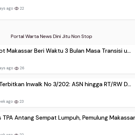
ays ago
22
Portal Warta News Dini Jitu Non Stop
t Makassar Beri Waktu 3 Bulan Masa Transisi u...
ays ago
26
Terbitkan Inwalk No 3/202: ASN hingga RT/RW D...
eek ago
23
 TPA Antang Sempat Lumpuh, Pemulung Makassar .
eek ago
22