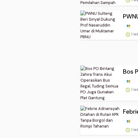
PWNU 
1 w
Bos P
1 w
Febri
1 w