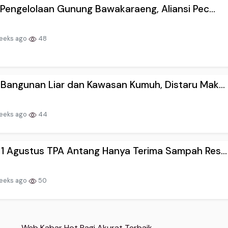
k Pengelolaan Gunung Bawakaraeng, Aliansi Pec...
eeks ago
48
 Bangunan Liar dan Kawasan Kumuh, Distaru Mak...
eeks ago
44
 1 Agustus TPA Antang Hanya Terima Sampah Res...
eeks ago
50
Web Kabar Hot Pagi Akurat Terbaik