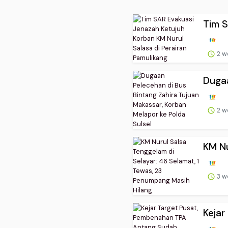
Tim S
2 w
Dugaa
2 w
KM Nu
3 w
Kejar