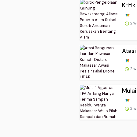
Kriti
2 w
Atasi
2 w
Mulai
2 w