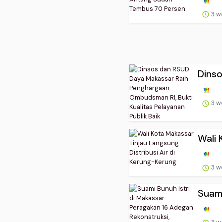
3 w
Dins
3 w
Wali 
3 w
Suami