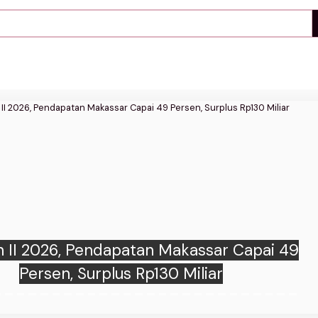
t Makassar Kejar Realisasi Proyek PSEL
Disindir Menko Terkait Masalah Sampah