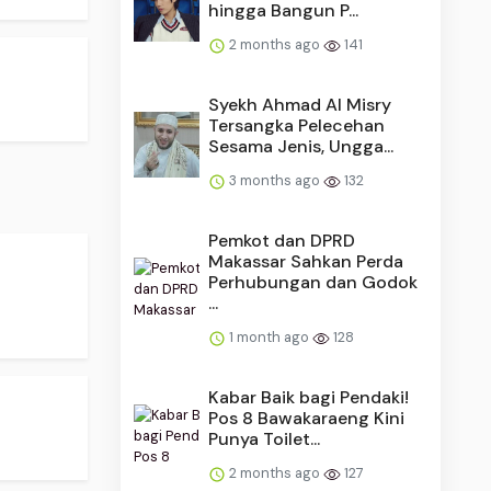
hingga Bangun P...
2 months ago
141
Syekh Ahmad Al Misry
Tersangka Pelecehan
Sesama Jenis, Ungga...
3 months ago
132
Pemkot dan DPRD
Makassar Sahkan Perda
Perhubungan dan Godok
...
1 month ago
128
Kabar Baik bagi Pendaki!
Pos 8 Bawakaraeng Kini
Punya Toilet...
2 months ago
127