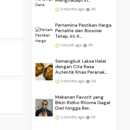
Menghadapi In...
3 months ago
116
Pertamina Pastikan Harga
Pertalite dan Biosolar
Tetap, Ini A...
1 month ago
115
Semangkuk Laksa Halal
dengan Cita Rasa
Autentik Khas Peranak...
3 months ago
114
Makanan Favorit yang
Bikin Ridho Rhoma Gagal
Diet hingga Ber...
2 months ago
113