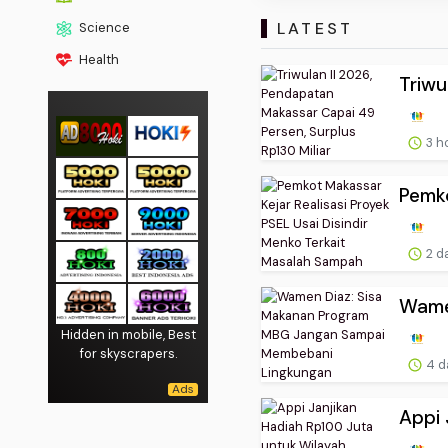
LATEST
Science
Health
Triwu
3 h
Pemko
2 d
Wame
Hidden in mobile, Best
for skyscrapers.
4 d
Appi 