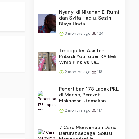
Nyanyi di Nikahan El Rumi
dan Syifa Hadju, Segini
Biaya Unda...
3 months ago
124
Terpopuler: Asisten
Pribadi YouTuber RA Beli
Whip Pink Vs Ka...
2 months ago
118
Penertiban 178 Lapak PKL
di Mariso, Pemkot
Makassar Utamakan...
2 months ago
117
​​7 Cara Menyimpan Dana
Darurat sebagai Solusi