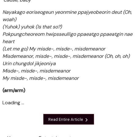
Nayakago eoriseogeun yeonmine ppajyeobeorin deut (Oh,
woah)
(Yuhok) yuhok (Is that so?)
Pokpungcheoreom hwipsseulligo ppaeatgo ppaeatgin nae
heart
(Let me go) My misde-, misde-, misdemeanor
Misdemeanor, misde-, misde-, misdemeanor (Oh, oh, oh)
Urin chungdol jikjeoniya
Misde-, misde-, misdemeanor
My misde-, misde-, misdemeanor
(arm/arm)
Loading ...
Read Entire Article