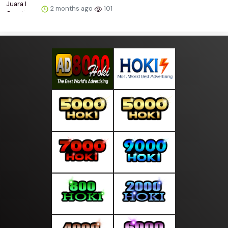
2 months ago
101