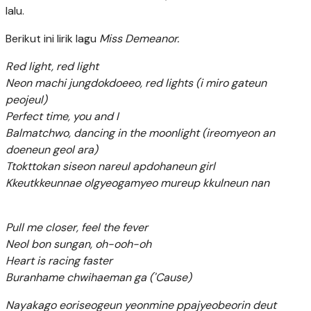
lalu.
Berikut ini lirik lagu
Miss Demeanor.
Red light, red light
Neon machi jungdokdoeeo, red lights (i miro gateun
peojeul)
Perfect time, you and I
Balmatchwo, dancing in the moonlight (ireomyeon an
doeneun geol ara)
Ttokttokan siseon nareul apdohaneun girl
Kkeutkkeunnae olgyeogamyeo mureup kkulneun nan
Pull me closer, feel the fever
Neol bon sungan, oh-ooh-oh
Heart is racing faster
Buranhame chwihaeman ga ('Cause)
Nayakago eoriseogeun yeonmine ppajyeobeorin deut