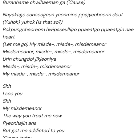
Buranhame chwihaeman ga ('Cause)
Nayakago eoriseogeun yeonmine ppajyeobeorin deut
(Yuhok) yuhok (Is that so?)
Pokpungcheoreom hwipsseulligo ppaeatgo ppaeatgin nae
heart
(Let me go) My misde-, misde-, misdemeanor
Misdemeanor, misde-, misde-, misdemeanor
Urin chungdol jikjeoniya
Misde-, misde-, misdemeanor
My misde-, misde-, misdemeanor
Shh
I see you
Shh
My misdemeanor
The way you treat me now
Pyeonhajin ana
But got me addicted to you
'Cause, baby