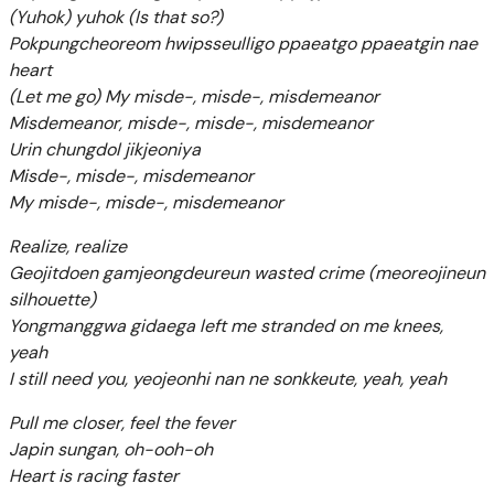
(Yuhok) yuhok (Is that so?)
Pokpungcheoreom hwipsseulligo ppaeatgo ppaeatgin nae
heart
(Let me go) My misde-, misde-, misdemeanor
Misdemeanor, misde-, misde-, misdemeanor
Urin chungdol jikjeoniya
Misde-, misde-, misdemeanor
My misde-, misde-, misdemeanor
Realize, realize
Geojitdoen gamjeongdeureun wasted crime (meoreojineun
silhouette)
Yongmanggwa gidaega left me stranded on me knees,
yeah
I still need you, yeojeonhi nan ne sonkkeute, yeah, yeah
Pull me closer, feel the fever
Japin sungan, oh-ooh-oh
Heart is racing faster