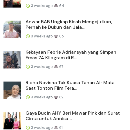
3 weeks ago
64
Anwar BAB Ungkap Kisah Mengejutkan,
Pernah ke Dukun dan Jala...
3 weeks ago
65
Kekayaan Febrie Adriansyah yang Simpan
Emas 74 Kilogram di R...
3 weeks ago
67
Richa Novisha Tak Kuasa Tahan Air Mata
Saat Tonton Film Tera...
3 weeks ago
62
Gaya Bucin AHY Beri Mawar Pink dan Surat
Cinta untuk Annisa ...
3 weeks ago
61