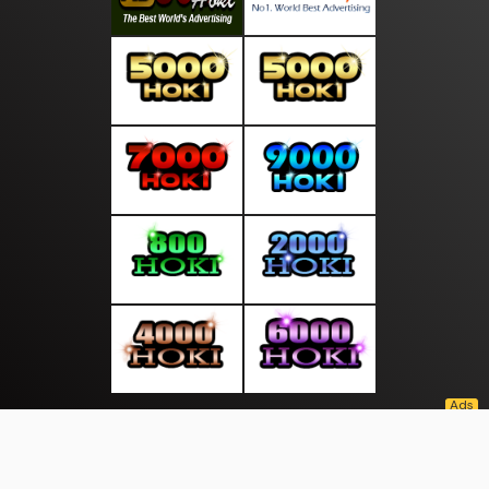
About Us
·
Contact Us
·
Terms & Conditions
·