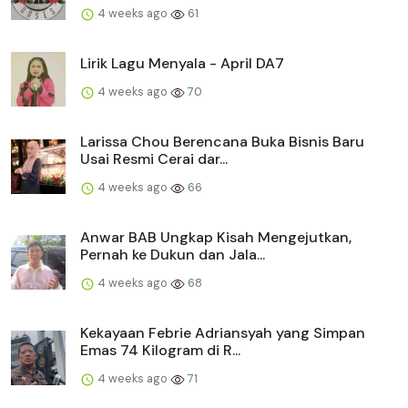
4 weeks ago
61
Lirik Lagu Menyala - April DA7
4 weeks ago
70
Larissa Chou Berencana Buka Bisnis Baru
Usai Resmi Cerai dar...
4 weeks ago
66
Anwar BAB Ungkap Kisah Mengejutkan,
Pernah ke Dukun dan Jala...
4 weeks ago
68
Kekayaan Febrie Adriansyah yang Simpan
Emas 74 Kilogram di R...
4 weeks ago
71