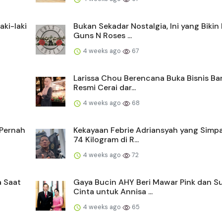
ki-laki
Bukan Sekadar Nostalgia, Ini yang Bikin
Guns N Roses ...
4 weeks ago
67
Larissa Chou Berencana Buka Bisnis Ba
Resmi Cerai dar...
4 weeks ago
68
 Pernah
Kekayaan Febrie Adriansyah yang Simp
74 Kilogram di R...
4 weeks ago
72
a Saat
Gaya Bucin AHY Beri Mawar Pink dan S
Cinta untuk Annisa ...
4 weeks ago
65