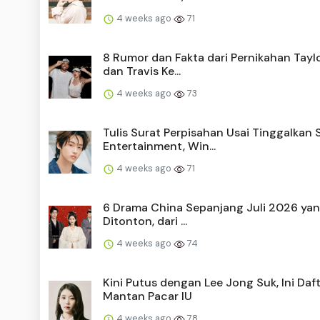
4 weeks ago
71
8 Rumor dan Fakta dari Pernikahan Taylo
dan Travis Ke...
4 weeks ago
73
Tulis Surat Perpisahan Usai Tinggalkan
Entertainment, Win...
4 weeks ago
71
6 Drama China Sepanjang Juli 2026 yan
Ditonton, dari ...
4 weeks ago
74
Kini Putus dengan Lee Jong Suk, Ini Daf
Mantan Pacar IU
4 weeks ago
78