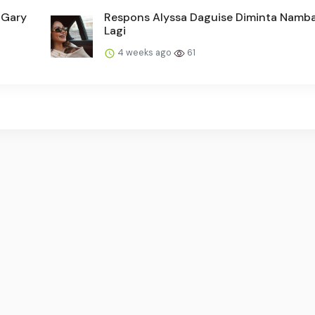
 Gary
Respons Alyssa Daguise Diminta Namb
Lagi
4 weeks ago
61