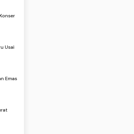
 Konser
ru Usai
an Emas
urat