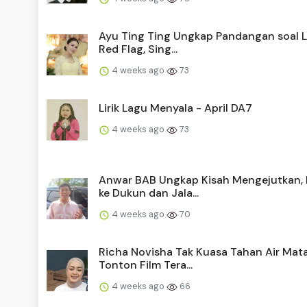
Ayu Ting Ting Ungkap Pandangan soal La
Red Flag, Sing...
4 weeks ago
73
Lirik Lagu Menyala - April DA7
4 weeks ago
73
Anwar BAB Ungkap Kisah Mengejutkan,
ke Dukun dan Jala...
4 weeks ago
70
Richa Novisha Tak Kuasa Tahan Air Mat
Tonton Film Tera...
4 weeks ago
66