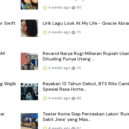
4 weeks ago
80
r Swift
Lirik Lagu Look At My Life - Gracie Abr
4 weeks ago
75
 SM
Revand Narya Rugi Miliaran Rupiah Usai
Dituding Punya Utang ...
4 weeks ago
74
g Wajib
Rayakan 13 Tahun Debut, BTS Rilis Cam
Spesial Rasa Hotte...
4 weeks ago
66
tar
Teater Koma Siap Pentaskan Lakon ‘Ru
Sakit Jiwa’ yang Mas...
4 weeks ago
67