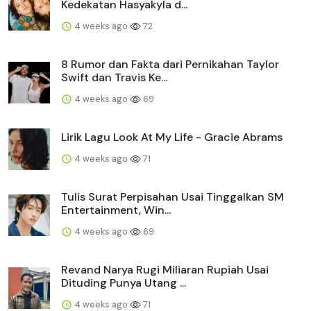
Kedekatan Hasyakyla d...
4 weeks ago
72
8 Rumor dan Fakta dari Pernikahan Taylor
Swift dan Travis Ke...
4 weeks ago
69
Lirik Lagu Look At My Life - Gracie Abrams
4 weeks ago
71
Tulis Surat Perpisahan Usai Tinggalkan SM
Entertainment, Win...
4 weeks ago
69
Revand Narya Rugi Miliaran Rupiah Usai
Dituding Punya Utang ...
4 weeks ago
71