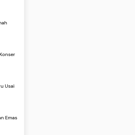
mah
 Konser
ru Usai
an Emas