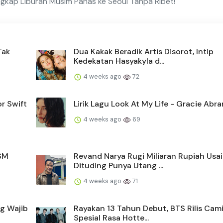
gkap Liburan Musim Panas ke Seoul Tanpa Ribet!
Tak
Dua Kakak Beradik Artis Disorot, Intip
Kedekatan Hasyakyla d...
4 weeks ago
72
r Swift
Lirik Lagu Look At My Life - Gracie Abr
4 weeks ago
69
 SM
Revand Narya Rugi Miliaran Rupiah Usai
Dituding Punya Utang ...
4 weeks ago
71
g Wajib
Rayakan 13 Tahun Debut, BTS Rilis Cam
Spesial Rasa Hotte...