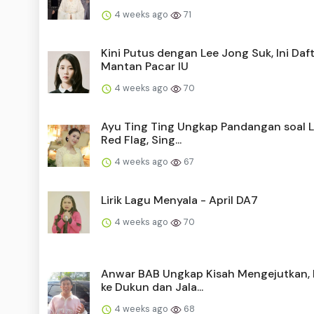
4 weeks ago
71
Kini Putus dengan Lee Jong Suk, Ini Daf
Mantan Pacar IU
4 weeks ago
70
Ayu Ting Ting Ungkap Pandangan soal La
Red Flag, Sing...
4 weeks ago
67
Lirik Lagu Menyala - April DA7
4 weeks ago
70
Anwar BAB Ungkap Kisah Mengejutkan,
ke Dukun dan Jala...
4 weeks ago
68