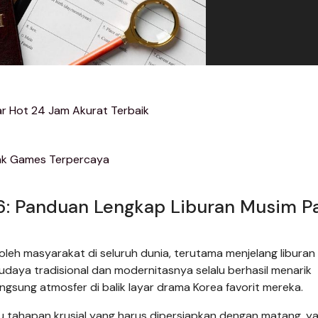
ar Hot 24 Jam Akurat Terbaik
nk Games Terpercaya
26: Panduan Lengkap Liburan Musim P
t oleh masyarakat di seluruh dunia, terutama menjelang libura
daya tradisional dan modernitasnya selalu berhasil menarik
gsung atmosfer di balik layar drama Korea favorit mereka.
u tahapan krusial yang harus dipersiapkan dengan matang, ya