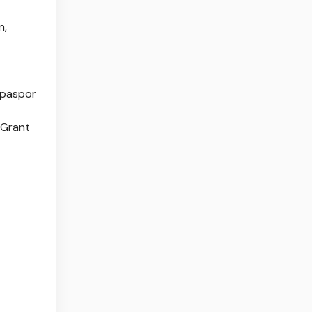
n,
 paspor
 Grant