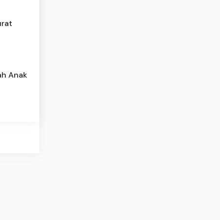
urat
ah Anak