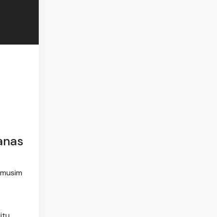
anas
n musim
itu