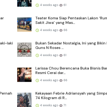
4 weeks ago
61
tar
Teater Koma Siap Pentaskan Lakon ‘Ru
Sakit Jiwa’ yang Mas...
4 weeks ago
66
ki-laki
Bukan Sekadar Nostalgia, Ini yang Bikin
Guns N Roses ...
4 weeks ago
61
Larissa Chou Berencana Buka Bisnis Ba
Resmi Cerai dar...
4 weeks ago
66
 Pernah
Kekayaan Febrie Adriansyah yang Simp
74 Kilogram di R...
4 weeks ago
71