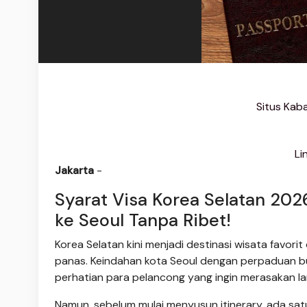
Situs Kab
Li
Jakarta
-
Syarat Visa Korea Selatan 20
ke Seoul Tanpa Ribet!
Korea Selatan kini menjadi destinasi wisata favori
panas. Keindahan kota Seoul dengan perpaduan bu
perhatian para pelancong yang ingin merasakan lan
Namun, sebelum mulai menyusun itinerary, ada sat