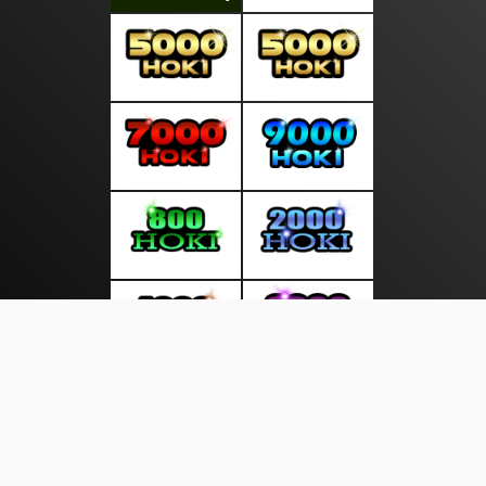
About Us
·
Contact Us
·
Terms & Conditions
·
© freetopinfo.com 2026. All rights are reserved