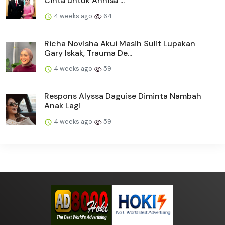
Cinta untuk Annisa ...
4 weeks ago
64
Richa Novisha Akui Masih Sulit Lupakan
Gary Iskak, Trauma De...
4 weeks ago
59
Respons Alyssa Daguise Diminta Nambah
Anak Lagi
4 weeks ago
59