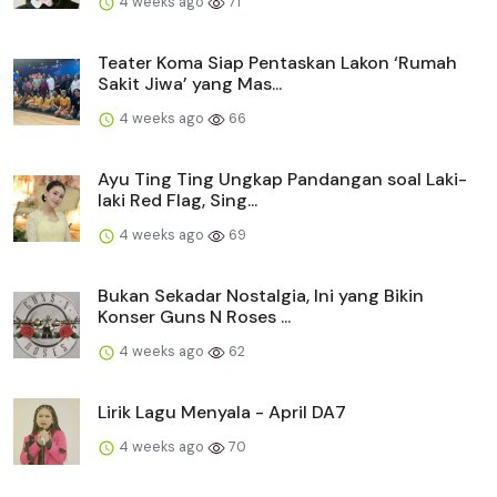
4 weeks ago
71
Teater Koma Siap Pentaskan Lakon ‘Rumah
Sakit Jiwa’ yang Mas...
4 weeks ago
66
Ayu Ting Ting Ungkap Pandangan soal Laki-
laki Red Flag, Sing...
4 weeks ago
69
Bukan Sekadar Nostalgia, Ini yang Bikin
Konser Guns N Roses ...
4 weeks ago
62
Lirik Lagu Menyala - April DA7
4 weeks ago
70