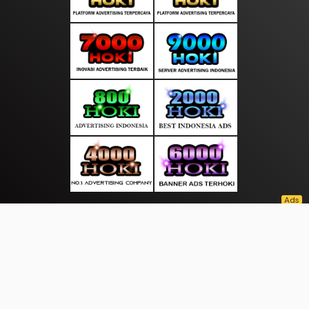
About Us
·
Contact Us
·
Terms & Conditions
·
© freetopinfo.com 2026. All rights are reserved
Makassar Info |
Batam town |
|
|