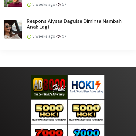
3 weeks ago
57
Respons Alyssa Daguise Diminta Nambah
Anak Lagi
3 weeks ago
57