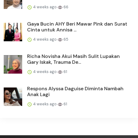
4 weeks ago
66
Gaya Bucin AHY Beri Mawar Pink dan Surat
Cinta untuk Annisa ...
4 weeks ago
65
Richa Novisha Akui Masih Sulit Lupakan
Gary Iskak, Trauma De...
4 weeks ago
61
Respons Alyssa Daguise Diminta Nambah
Anak Lagi
4 weeks ago
61