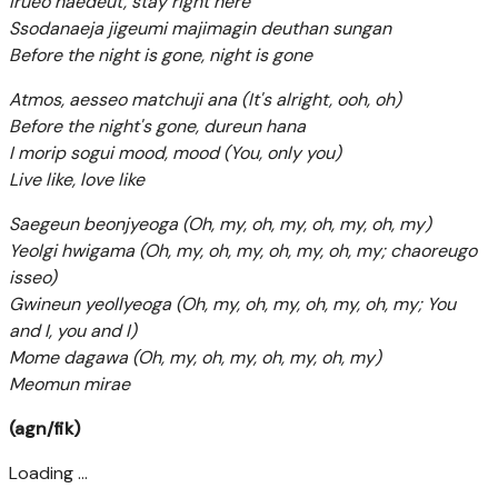
Irueo naedeut, stay right here
Ssodanaeja jigeumi majimagin deuthan sungan
Before the night is gone, night is gone
Atmos, aesseo matchuji ana (It's alright, ooh, oh)
Before the night's gone, dureun hana
I morip sogui mood, mood (You, only you)
Live like, love like
Saegeun beonjyeoga (Oh, my, oh, my, oh, my, oh, my)
Yeolgi hwigama (Oh, my, oh, my, oh, my, oh, my; chaoreugo
isseo)
Gwineun yeollyeoga (Oh, my, oh, my, oh, my, oh, my; You
and I, you and I)
Mome dagawa (Oh, my, oh, my, oh, my, oh, my)
Meomun mirae
(agn/fik)
Loading ...