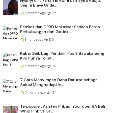
Nyanyi di Nikahan El Rumi dan Syifa Hadju,
Segini Biaya Unda...
3 months ago
132
Pemkot dan DPRD Makassar Sahkan Perda
Perhubungan dan Godok ...
1 month ago
130
Kabar Baik bagi Pendaki! Pos 8 Bawakaraeng
Kini Punya Toilet...
2 months ago
129
​​7 Cara Menyimpan Dana Darurat sebagai
Solusi Menghadapi In...
3 months ago
124
Terpopuler: Asisten Pribadi YouTuber RA Beli
Whip Pink Vs Ka...