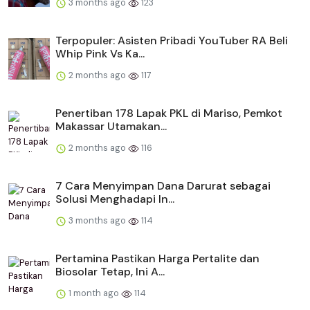
3 months ago
123
Terpopuler: Asisten Pribadi YouTuber RA Beli
Whip Pink Vs Ka...
2 months ago
117
Penertiban 178 Lapak PKL di Mariso, Pemkot
Makassar Utamakan...
2 months ago
116
​​7 Cara Menyimpan Dana Darurat sebagai
Solusi Menghadapi In...
3 months ago
114
Pertamina Pastikan Harga Pertalite dan
Biosolar Tetap, Ini A...
1 month ago
114