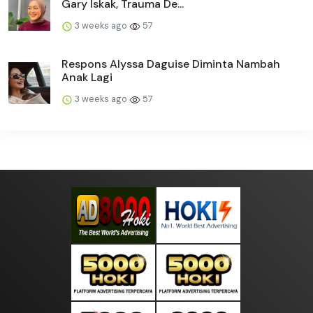
Gary Iskak, Trauma De...
3 weeks ago
57
Respons Alyssa Daguise Diminta Nambah
Anak Lagi
3 weeks ago
57