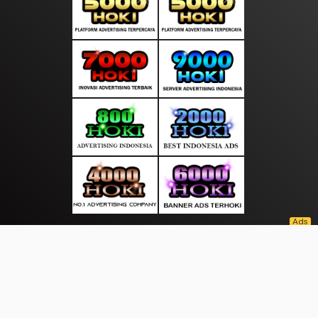
About Us
·
Contact Us
·
Terms & Conditions
·
© freetopinfo.com 2026. All rights are reserved