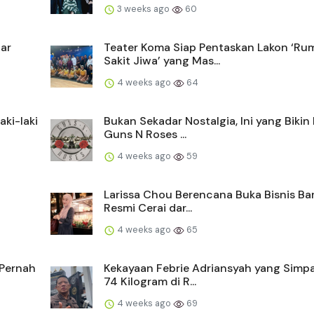
3 weeks ago
60
tar
Teater Koma Siap Pentaskan Lakon ‘Ru
Sakit Jiwa’ yang Mas...
4 weeks ago
64
ki-laki
Bukan Sekadar Nostalgia, Ini yang Bikin
Guns N Roses ...
4 weeks ago
59
Larissa Chou Berencana Buka Bisnis Ba
Resmi Cerai dar...
4 weeks ago
65
 Pernah
Kekayaan Febrie Adriansyah yang Simp
74 Kilogram di R...
4 weeks ago
69