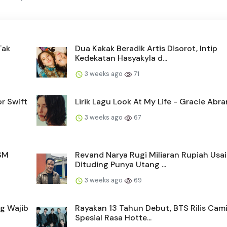
Tak
Dua Kakak Beradik Artis Disorot, Intip
Kedekatan Hasyakyla d...
3 weeks ago
71
r Swift
Lirik Lagu Look At My Life - Gracie Abr
3 weeks ago
67
 SM
Revand Narya Rugi Miliaran Rupiah Usai
Dituding Punya Utang ...
3 weeks ago
69
g Wajib
Rayakan 13 Tahun Debut, BTS Rilis Cam
Spesial Rasa Hotte...