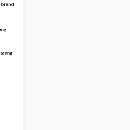
n brand
ang.
barang