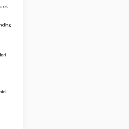
erek
anding
ari
n
ial.