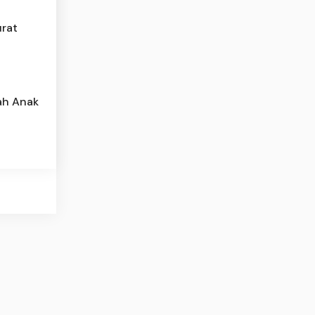
urat
ah Anak