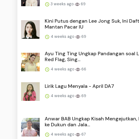
3 weeks ago
69
Kini Putus dengan Lee Jong Suk, Ini Daf
Mantan Pacar IU
4 weeks ago
69
Ayu Ting Ting Ungkap Pandangan soal La
Red Flag, Sing...
4 weeks ago
66
Lirik Lagu Menyala - April DA7
4 weeks ago
69
Anwar BAB Ungkap Kisah Mengejutkan,
ke Dukun dan Jala...
4 weeks ago
67