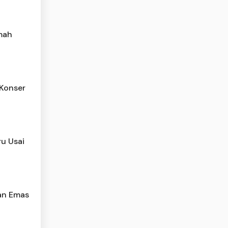
mah
 Konser
ru Usai
an Emas