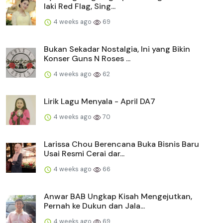
laki Red Flag, Sing...
4 weeks ago
69
Bukan Sekadar Nostalgia, Ini yang Bikin
Konser Guns N Roses ...
4 weeks ago
62
Lirik Lagu Menyala - April DA7
4 weeks ago
70
Larissa Chou Berencana Buka Bisnis Baru
Usai Resmi Cerai dar...
4 weeks ago
66
Anwar BAB Ungkap Kisah Mengejutkan,
Pernah ke Dukun dan Jala...
4 weeks ago
69