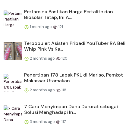
Pertamina Pastikan Harga Pertalite dan
Biosolar Tetap, Ini A...
1 month ago
121
Terpopuler: Asisten Pribadi YouTuber RA Beli
Whip Pink Vs Ka...
2 months ago
120
Penertiban 178 Lapak PKL di Mariso, Pemkot
Makassar Utamakan...
2 months ago
118
​​7 Cara Menyimpan Dana Darurat sebagai
Solusi Menghadapi In...
3 months ago
117