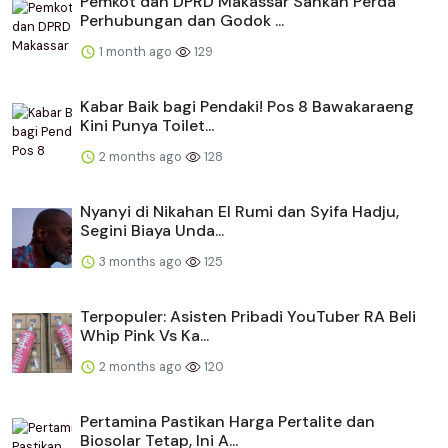
Pemkot dan DPRD Makassar Sahkan Perda
Perhubungan dan Godok ...
1 month ago
129
Kabar Baik bagi Pendaki! Pos 8 Bawakaraeng
Kini Punya Toilet...
2 months ago
128
Nyanyi di Nikahan El Rumi dan Syifa Hadju,
Segini Biaya Unda...
3 months ago
125
Terpopuler: Asisten Pribadi YouTuber RA Beli
Whip Pink Vs Ka...
2 months ago
120
Pertamina Pastikan Harga Pertalite dan
Biosolar Tetap, Ini A...