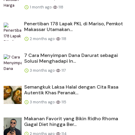
1 month ago
118
Penertiban 178 Lapak PKL di Mariso, Pemkot
Makassar Utamakan...
2 months ago
118
​​7 Cara Menyimpan Dana Darurat sebagai
Solusi Menghadapi In...
3 months ago
117
Semangkuk Laksa Halal dengan Cita Rasa
Autentik Khas Peranak...
3 months ago
115
Makanan Favorit yang Bikin Ridho Rhoma
Gagal Diet hingga Ber...
2 months ago
114