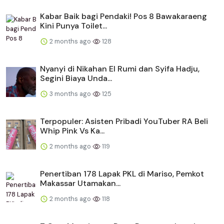
Kabar Baik bagi Pendaki! Pos 8 Bawakaraeng
Kini Punya Toilet...
2 months ago
128
Nyanyi di Nikahan El Rumi dan Syifa Hadju,
Segini Biaya Unda...
3 months ago
125
Terpopuler: Asisten Pribadi YouTuber RA Beli
Whip Pink Vs Ka...
2 months ago
119
Penertiban 178 Lapak PKL di Mariso, Pemkot
Makassar Utamakan...
2 months ago
118