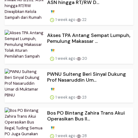
ASN hingga RT/RW D...
1 week ago
22
Akses TPA Antang Sempat Lumpuh,
Pemulung Makassar ...
1 week ago
20
PWNU Sulteng Beri Sinyal Dukung
Prof Nasaruddin Um...
1 week ago
23
Bos PO Bintang Zahira Trans Akui
Operasikan Bus Il...
1 week ago
28