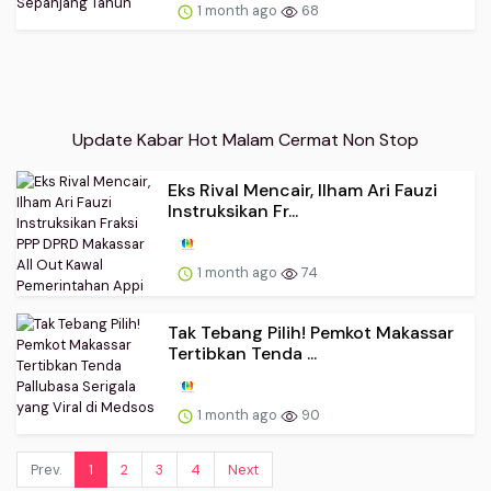
1 month ago
68
Update Kabar Hot Malam Cermat Non Stop
Eks Rival Mencair, Ilham Ari Fauzi
Instruksikan Fr...
1 month ago
74
Tak Tebang Pilih! Pemkot Makassar
Tertibkan Tenda ...
1 month ago
90
Prev.
1
2
3
4
Next